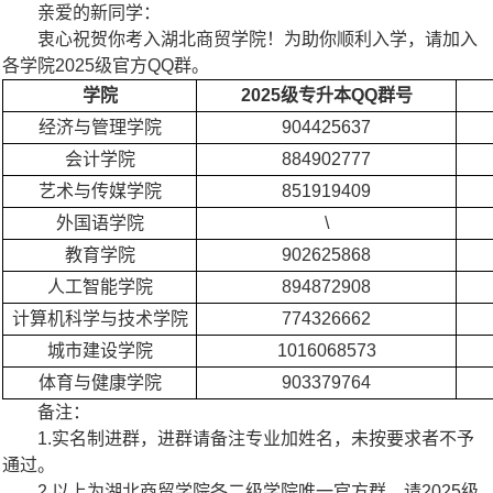
亲爱的新同学：
衷心祝贺你考入湖北商贸学院！为助你顺利入学，请加入
各学院2025级官方QQ群。
学院
2025级专升本QQ群号
经济与管理学院
904425637
会计学院
884902777
艺术与传媒学院
851919409
外国语学院
\
教育学院
902625868
人工智能学院
894872908
计算机科学与技术学院
774326662
城市建设学院
1016068573
体育与健康学院
903379764
备注：
1.实名制进群，进群请备注专业加姓名，未按要求者不予
通过。
2.以上为湖北商贸学院各二级学院唯一官方群，请2025级