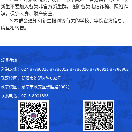
新生不要加入各类非官方新生群，谨防各类电信诈骗、网络诈
骗，保护人身、财产安全。
3.本群会通知和新生报到等有关的学校、学院官方信息，
请互相转告。
联系我们:
咨询热线：027-87786825 87786812 87786820 87786821 87786862
武汉校区：武汉市雄楚大道632号
咸宁校区：咸宁市咸安区贺胜路508号
联系电话：0715-8901668